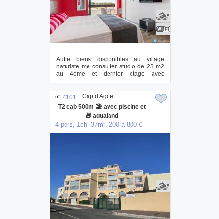
Autre biens disponibles au village
naturiste me consulter studio de 23 m2
au 4ème et dernier étage avec
ascenseur, vu...
Cap d Agde
n°
4101
T2 cab 500m 🏖️ avec piscine et
🎁 aqualand
4 pers, 1ch, 37m², 200 à 800 €