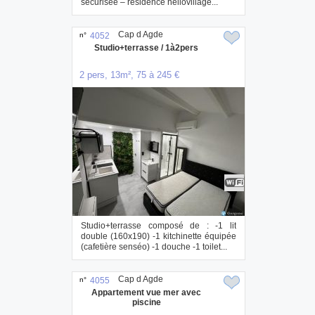
sécurisée – résidence héliovillage...
Cap d Agde
n°
4052
Studio+terrasse / 1à2pers
2 pers, 13m², 75 à 245 €
Studio+terrasse composé de : -1 lit
double (160x190) -1 kitchinette équipée
(cafetière senséo) -1 douche -1 toilet...
Cap d Agde
n°
4055
Appartement vue mer avec
piscine