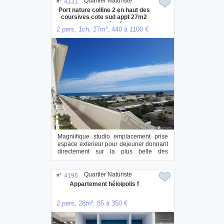
Quartier Naturiste
n°
4131
Port nature colline 2 en haut des
coursives cote sud appt 27m2
avec garage prive ferme a
2 pers, 1ch, 27m², 440 à 1100 €
heliopolis
Magniifique studio emplacement prise
espace exterieur pour dejeuner donnant
directement sur la plus belle des
coursiv...
Quartier Naturiste
n°
4196
Appartement héloipolis f
2 pers, 28m², 85 à 350 €