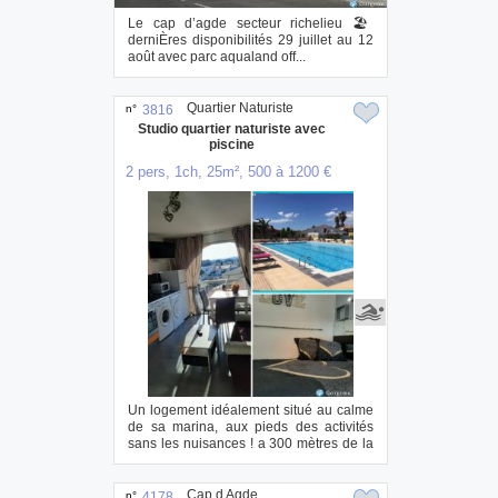
Le cap d’agde secteur richelieu 🏖️
derniÈres disponibilités 29 juillet au 12
août avec parc aqualand off...
Quartier Naturiste
n°
3816
Studio quartier naturiste avec
piscine
2 pers, 1ch, 25m², 500 à 1200 €
Un logement idéalement situé au calme
de sa marina, aux pieds des activités
sans les nuisances ! a 300 mètres de la
pla...
Cap d Agde
n°
4178