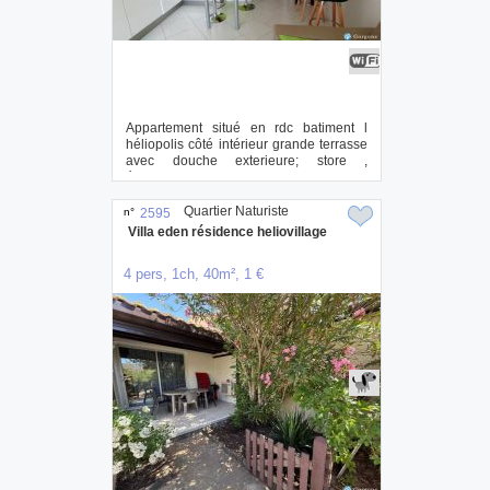
Appartement situé en rdc batiment l
héliopolis côté intérieur grande terrasse
avec douche exterieure; store ,
équipeme...
Quartier Naturiste
n°
2595
Villa eden résidence heliovillage
4 pers, 1ch, 40m², 1 €