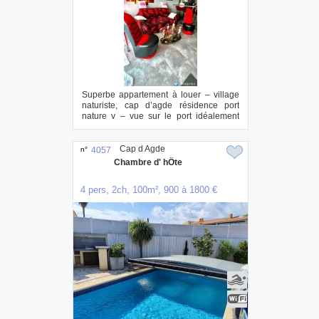
Superbe appartement à louer – village
naturiste, cap d’agde résidence port
nature v – vue sur le port idéalement
sit...
Cap d Agde
n°
4057
Chambre d' hÔte
4 pers, 2ch, 100m², 900 à 1800 €