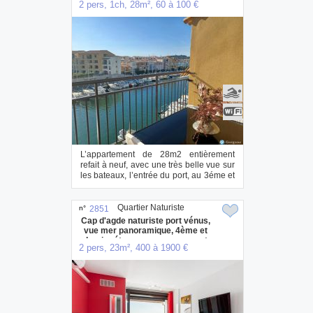
2 pers, 1ch, 28m², 60 à 100 €
L’appartement de 28m2 entièrement
refait à neuf, avec une très belle vue sur
les bateaux, l’entrée du port, au 3éme et
d...
Quartier Naturiste
n°
2851
Cap d'agde naturiste port vénus,
vue mer panoramique, 4ème et
dernier étage, ascenseur, court
2 pers, 23m², 400 à 1900 €
séjour possible minimum 3 nuits.