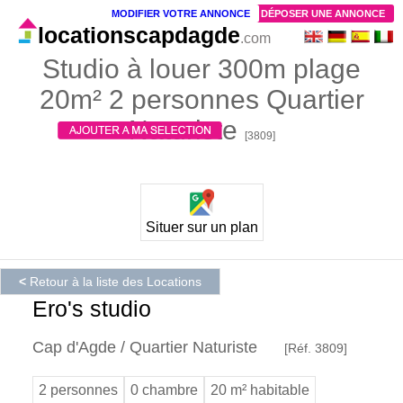
MODIFIER VOTRE ANNONCE
DÉPOSER UNE ANNONCE
locationscapdagde
.com
Studio à louer 300m plage
20m² 2 personnes Quartier
Naturiste
[3809]
Situer sur un plan
<
Retour à la liste des Locations
Ero's studio
Cap d'Agde / Quartier Naturiste
[Réf. 3809]
2 personnes
0 chambre
20 m² habitable