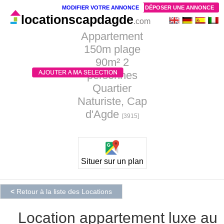
MODIFIER VOTRE ANNONCE
DÉPOSER UNE ANNONCE
locationscapdagde
.com
Appartement
150m plage
90m² 2
personnes
Quartier
Naturiste, Cap
d'Agde
[3915]
Situer sur un plan
<
Retour à la liste des Locations
Location appartement luxe au