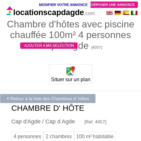
MODIFIER VOTRE ANNONCE
DÉPOSER UNE ANNONCE
locationscapdagde
.com
Chambre d'hôtes avec piscine
chauffée 100m² 4 personnes
Cap d Agde
[4057]
Situer sur un plan
<
Retour à la liste des Chambres d' hôtes
CHAMBRE D' HÔTE
Cap d'Agde / Cap d Agde
[Réf. 4057]
4 personnes
2 chambres
100 m² habitable