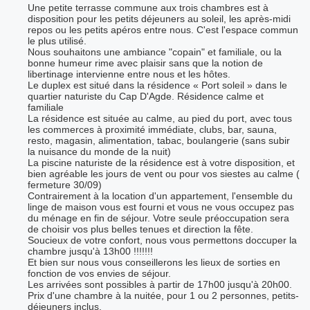
Une petite terrasse commune aux trois chambres est à
disposition pour les petits déjeuners au soleil, les après-midi
repos ou les petits apéros entre nous. C'est l'espace commun
le plus utilisé.
Nous souhaitons une ambiance "copain" et familiale, ou la
bonne humeur rime avec plaisir sans que la notion de
libertinage intervienne entre nous et les hôtes.
Le duplex est situé dans la résidence « Port soleil » dans le
quartier naturiste du Cap D'Agde. Résidence calme et
familiale
La résidence est située au calme, au pied du port, avec tous
les commerces à proximité immédiate, clubs, bar, sauna,
resto, magasin, alimentation, tabac, boulangerie (sans subir
la nuisance du monde de la nuit)
La piscine naturiste de la résidence est à votre disposition, et
bien agréable les jours de vent ou pour vos siestes au calme (
fermeture 30/09)
Contrairement à la location d'un appartement, l'ensemble du
linge de maison vous est fourni et vous ne vous occupez pas
du ménage en fin de séjour. Votre seule préoccupation sera
de choisir vos plus belles tenues et direction la fête.
Soucieux de votre confort, nous vous permettons doccuper la
chambre jusqu'à 13h00 !!!!!!!
Et bien sur nous vous conseillerons les lieux de sorties en
fonction de vos envies de séjour.
Les arrivées sont possibles à partir de 17h00 jusqu'à 20h00.
Prix d'une chambre à la nuitée, pour 1 ou 2 personnes, petits-
déjeuners inclus.