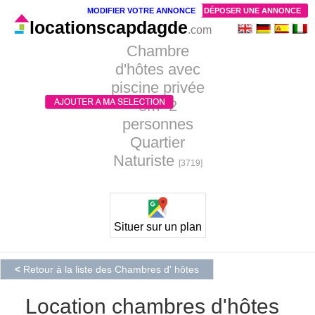
MODIFIER VOTRE ANNONCE
DÉPOSER UNE ANNONCE
locationscapdagde
.com
Chambre
d'hôtes avec
piscine privée
8m² 2
personnes
Quartier
Naturiste
[3719]
Situer sur un plan
<
Retour à la liste des Chambres d' hôtes
Location chambres d'hôtes