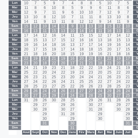
Lun
10
7
5
9
7
4
8
8
5
10
7
5
Mar
11
8
6
10
8
5
9
9
6
11
8
6
Mer
12
9
7
11
9
6
10
10
7
12
9
7
Jeu
13
10
8
12
10
7
11
11
8
13
10
8
Ven
14
11
9
13
11
8
12
12
9
14
11
9
Sam
15
12
10
14
12
9
13
13
10
15
12
10
Dim
16
13
11
15
13
10
14
14
11
16
13
11
Lun
17
14
12
16
14
11
15
15
12
17
14
12
Mar
18
15
13
17
15
12
16
16
13
18
15
13
Mer
19
16
14
18
16
13
17
17
14
19
16
14
Jeu
20
17
15
19
17
14
18
18
15
20
17
15
Ven
21
18
16
20
18
15
19
19
16
21
18
16
Sam
22
19
17
21
19
16
20
20
17
22
19
17
Dim
23
20
18
22
20
17
21
21
18
23
20
18
Lun
24
21
19
23
21
18
22
22
19
24
21
19
Mar
25
22
20
24
22
19
23
23
20
25
22
20
Mer
26
23
21
25
23
20
24
24
21
26
23
21
Jeu
27
24
22
26
24
21
25
25
22
27
24
22
Ven
28
25
23
27
25
22
26
26
23
28
25
23
Sam
29
26
24
28
26
23
27
27
24
29
26
24
Dim
30
27
25
29
27
24
28
28
25
30
27
25
Lun
31
28
26
30
28
25
-
29
26
31
28
26
Mar
-
29
27
-
29
26
-
30
27
-
29
27
Mer
-
30
28
-
30
27
-
31
28
-
30
28
Jeu
-
-
29
-
31
28
-
-
29
-
-
29
Ven
-
-
30
-
-
29
-
-
30
-
-
30
Sam
-
-
31
-
-
30
-
-
-
-
-
31
Dim
-
-
-
-
-
31
-
-
-
-
-
-
-
Aout
Sept
Oct
Nov
Dec
Janv
Fév
Mars
Avr
Mai
Juin
Juil
-