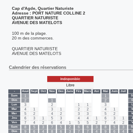
Cap d'Agde, Quartier Naturiste
Adresse : PORT NATURE COLLINE 2
QUARTIER NATURISTE
AVENUE DES MATELOTS
100 m de la plage.
20 m des commerces.
QUARTIER NATURISTE
AVENUE DES MATELOTS
Calendrier des réservations
Indisponible
Libre
-
Aout
Sept
Oct
Nov
Dec
Janv
Fév
Mars
Avr
Mai
Juin
Juil
Sam
1
-
-
-
-
-
-
-
-
1
-
-
Dim
2
-
-
1
-
-
-
-
-
2
-
-
Lun
3
-
-
2
-
-
1
1
-
3
-
-
Mar
4
1
-
3
1
-
2
2
-
4
1
-
Mer
5
2
-
4
2
-
3
3
-
5
2
-
Jeu
6
3
1
5
3
-
4
4
1
6
3
1
Ven
7
4
2
6
4
1
5
5
2
7
4
2
Sam
8
5
3
7
5
2
6
6
3
8
5
3
Dim
9
6
4
8
6
3
7
7
4
9
6
4