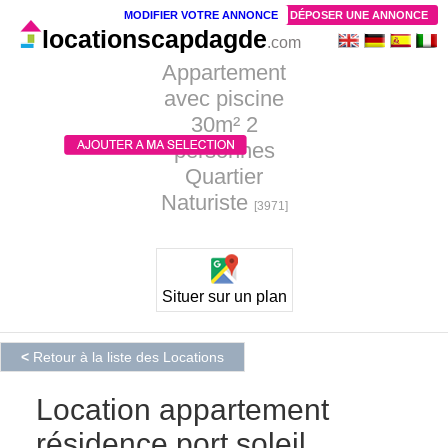
MODIFIER VOTRE ANNONCE
DÉPOSER UNE ANNONCE
locationscapdagde
.com
Appartement
avec piscine
30m² 2
personnes
Quartier
Naturiste
[3971]
Situer sur un plan
<
Retour à la liste des Locations
Location appartement
résidence port soleil