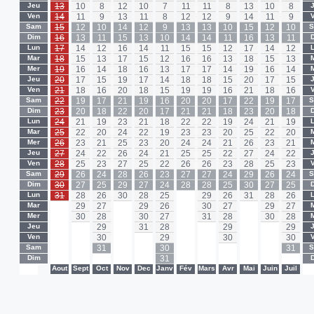
Jeu
13
10
8
12
10
7
11
11
8
13
10
8
Ven
14
11
9
13
11
8
12
12
9
14
11
9
Sam
15
12
10
14
12
9
13
13
10
15
12
10
Dim
16
13
11
15
13
10
14
14
11
16
13
11
Lun
17
14
12
16
14
11
15
15
12
17
14
12
Mar
18
15
13
17
15
12
16
16
13
18
15
13
Mer
19
16
14
18
16
13
17
17
14
19
16
14
Jeu
20
17
15
19
17
14
18
18
15
20
17
15
Ven
21
18
16
20
18
15
19
19
16
21
18
16
Sam
22
19
17
21
19
16
20
20
17
22
19
17
Dim
23
20
18
22
20
17
21
21
18
23
20
18
Lun
24
21
19
23
21
18
22
22
19
24
21
19
Mar
25
22
20
24
22
19
23
23
20
25
22
20
Mer
26
23
21
25
23
20
24
24
21
26
23
21
Jeu
27
24
22
26
24
21
25
25
22
27
24
22
Ven
28
25
23
27
25
22
26
26
23
28
25
23
Sam
29
26
24
28
26
23
27
27
24
29
26
24
Dim
30
27
25
29
27
24
28
28
25
30
27
25
Lun
31
28
26
30
28
25
-
29
26
31
28
26
Mar
-
29
27
-
29
26
-
30
27
-
29
27
Mer
-
30
28
-
30
27
-
31
28
-
30
28
Jeu
-
-
29
-
31
28
-
-
29
-
-
29
Ven
-
-
30
-
-
29
-
-
30
-
-
30
Sam
-
-
31
-
-
30
-
-
-
-
-
31
Dim
-
-
-
-
-
31
-
-
-
-
-
-
-
Aout
Sept
Oct
Nov
Dec
Janv
Fév
Mars
Avr
Mai
Juin
Juil
-