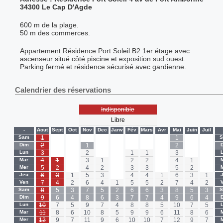
34300 Le Cap D'Agde
600 m de la plage.
50 m des commerces.
Appartement Résidence Port Soleil B2 1er étage avec
ascenseur situé côté piscine et exposition sud ouest.
Parking fermé et résidence sécurisé avec gardienne.
Calendrier des réservations
Indisponible
Libre
-
Aout
Sept
Oct
Nov
Dec
Janv
Fév
Mars
Avr
Mai
Juin
Juil
Sam
1
-
-
-
-
-
-
-
-
1
-
-
Dim
2
-
-
1
-
-
-
-
-
2
-
-
Lun
3
-
-
2
-
-
1
1
-
3
-
-
Mar
4
1
-
3
1
-
2
2
-
4
1
-
Mer
5
2
-
4
2
-
3
3
-
5
2
-
Jeu
6
3
1
5
3
-
4
4
1
6
3
1
Ven
7
4
2
6
4
1
5
5
2
7
4
2
Sam
8
5
3
7
5
2
6
6
3
8
5
3
Dim
9
6
4
8
6
3
7
7
4
9
6
4
Lun
10
7
5
9
7
4
8
8
5
10
7
5
Mar
11
8
6
10
8
5
9
9
6
11
8
6
Mer
12
9
7
11
9
6
10
10
7
12
9
7