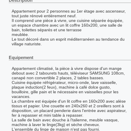
Description
Appartement pour 2 personnes au 1er étage avec ascenseur,
tout juste rénové entièrement neuf.
Il comprend une pièce à vivre, une cuisine séparée équipée,
un espace chambre avec un lit coffre 160x200, une salle de
bain, toilettes séparés et une terrasse
meublée.
Le tout décoré dans un esprit méditerranéen au tendance du
village naturiste.
Equipement
Appartement climatisé, la pièce à vivre dispose d'un mange
debout avec 2 tabourets hauts, téléviseur SAMSUNG 108cm,
canapé non convertible 2 places, 2 tables basses.
Cuisine équipée réfrigérateur, micro-onde, lave vaisselle,
plaque induction(2 feux), machine à café dolce gusto,
bouilloire, gille pain et le nécessaire en vaisselles pour les
vacances.
La chambre est équipée d'un lit coffre en 160x200 avec alèse
tissus et papier. Une couette en 240x260 et 2 oreillers sont à
disposition, un placard penderie dans l'entrée avec aspirateur,
fer à repasser et mini table à repasser.
La salle de bain avec douche à l'talienne, meuble vasque,
machine à laver le linge(3kg) et sèche cheveux.
L'ensemble du linge de maison n'est pas fourni.