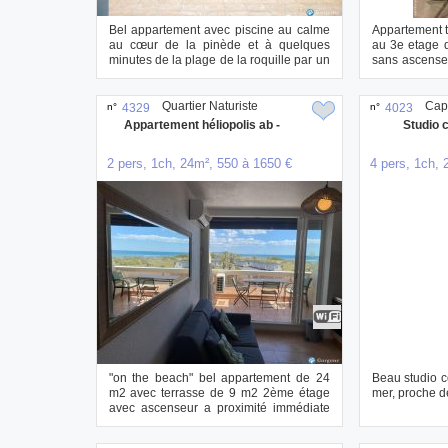
Bel appartement avec piscine au calme
Appartement 
au cœur de la pinède et à quelques
au 3e etage d
minutes de la plage de la roquille par un
sans ascenseu
petit...
bell...
Quartier Naturiste
Cap
n°
4329
n°
4023
Appartement héliopolis ab -
Studio c
2 pers, 1ch, 24m², 550 à 1650 €
4 pers, 1ch, 
"on the beach" bel appartement de 24
Beau studio c
m2 avec terrasse de 9 m2 2ème étage
mer, proche d
avec ascenseur a proximité immédiate
de la p...