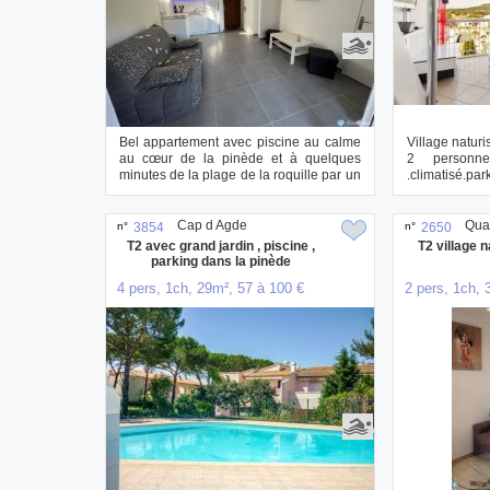
Bel appartement avec piscine au calme
Village naturi
au cœur de la pinède et à quelques
2 personne
minutes de la plage de la roquille par un
.climatisé.pa
petit...
avec a...
Cap d Agde
Quar
n°
3854
n°
2650
T2 avec grand jardin , piscine ,
T2 village n
parking dans la pinède
4 pers, 1ch, 29m², 57 à 100 €
2 pers, 1ch, 