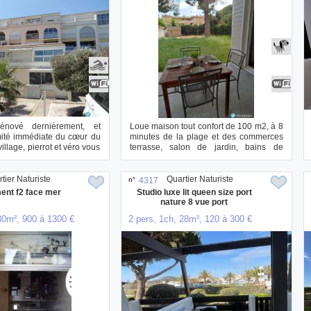
rénové dernièrement, et
Loue maison tout confort de 100 m2, à 8
mité immédiate du cœur du
minutes de la plage et des commerces
village, pierrot et véro vous
terrasse, salon de jardin, bains de
soleil...
tier Naturiste
Quartier Naturiste
n°
4317
ent f2 face mer
Studio luxe lit queen size port
nature 8 vue port
30m², 900 à 1300 €
2 pers, 1ch, 28m², 120 à 300 €