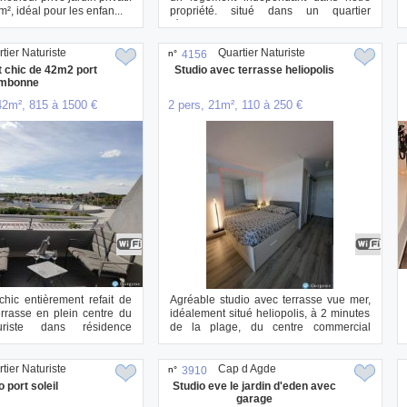
, idéal pour les enfan...
propriété. situé dans un quartier
résidentiel,...
tier Naturiste
Quartier Naturiste
n°
4156
 chic de 42m2 port
Studio avec terrasse heliopolis
mbonne
42m², 815 à 1500 €
2 pers, 21m², 110 à 250 €
hic entièrement refait de
Agréable studio avec terrasse vue mer,
rrasse en plein centre du
idéalement situé heliopolis, à 2 minutes
uriste dans résidence
de la plage, du centre commercial
heliop...
tier Naturiste
Cap d Agde
n°
3910
o port soleil
Studio eve le jardin d'eden avec
garage