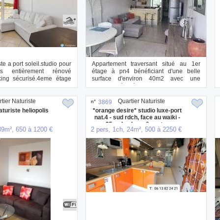
ste a port soleil.studio pour
Appartement traversant situé au 1er
s entièrement rénové
étage à pn4 bénéficiant d'une belle
rking sécurisé.4eme étage
surface d'environ 40m2 avec une
chambre séparée ...
tier Naturiste
Quartier Naturiste
n°
3869
aturiste heliopolis
*orange desire* studio luxe-port
nat.4 - sud rdch, face au waiki -
25m des bars & restos
39m², 650 à 1200 €
2 pers, 1ch, 24m², 500 à 2250 €