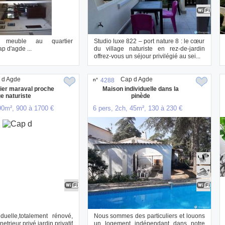
t meuble au quartier
Studio luxe 822 – port nature 8 : le cœur
ap d'agde ...
du village naturiste en rez-de-jardin
offrez-vous un séjour privilégié au sei...
 d Agde
Cap d Agde
n°
4288
ier maraval proche
Maison individuelle dans la
ge naturiste
pinède
90m², 900 à 1700 €
6 pers, 2ch, 45m², 130 à 230 €
duelle,totalement rénové,
Nous sommes des particuliers et louons
etrieur privé jardin privatif
un logement indépendant dans notre