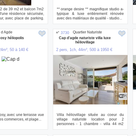
t2 de 39 m2 et balcon 7m2
** orange desire ** magnifique studio a-
'une résidence sécurisée,
typique & luxe entièrement rénovée
r, avec place de parking.
avec des matériaux de qualité - studio...
 d Agde
Quartier Naturiste
n°
3730
osy héliopolis
Cap d'agde naturiste villa luxe
héliovillage
24m², 50 à 140 €
2 pers, 1ch, 44m², 500 à 1950 €
osy, avec une terrasse vue
Villa héliovillage située au coeur du
es commerces, et plage...
village naturiste location pour 2
personnes - 1 chambre - villa 44 m2
habitable...