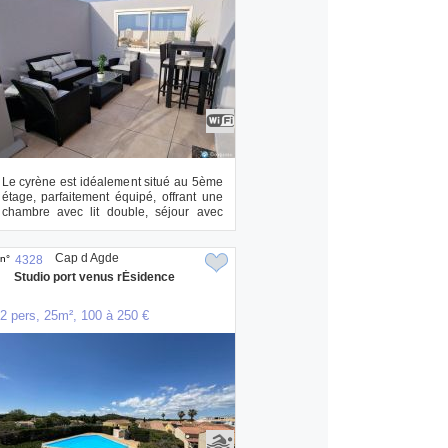
Le cyrène est idéalement situé au 5ème
étage, parfaitement équipé, offrant une
chambre avec lit double, séjour avec
can...
Cap d Agde
n°
4328
Studio port venus rÉsidence
2 pers, 25m², 100 à 250 €