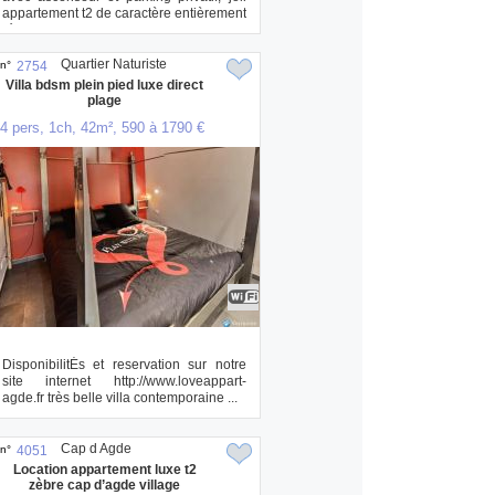
appartement t2 de caractère entièrement
rénov...
Quartier Naturiste
n°
2754
Villa bdsm plein pied luxe direct
plage
4 pers, 1ch, 42m², 590 à 1790 €
DisponibilitÉs et reservation sur notre
site internet http://www.loveappart-
agde.fr très belle villa contemporaine ...
Cap d Agde
n°
4051
Location appartement luxe t2
zèbre cap d’agde village