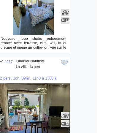
Nouveau! loue studio entièrement
rénové avec terrasse, clim, wifi, tv et
piscine et même un coffre-fort. vue sur le
mont...
Quartier Naturiste
n°
4037
La villa du port
2 pers, 1ch, 39m², 1140 à 1380 €