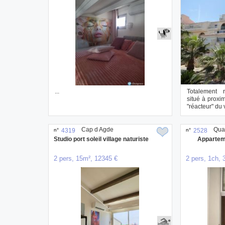
...
Totalement 
situé à proxi
"réacteur" du 
at...
Cap d Agde
Quar
n°
4319
n°
2528
Studio port soleil village naturiste
Appartem
2 pers, 15m², 12345 €
2 pers, 1ch, 