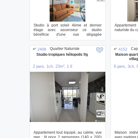
Studio à port soleil 4ème et dernier
Appartemen
étage avec ascenseur ce studio
naturiste du c
bénéficie d'une vue dégagée
entièrement rénové. ...
Quartier Naturiste
Cap
n°
2408
n°
4152
Studio tropiques héliopolis f/g
Maison quart
villa
2 pers, 1ch, 23m², 1 €
6 pers, 3ch, 
Appartement tout équipé, au calme, vue
Maison indivi
mer : lit pour 2 personnes (140 x 200)
avec parking in