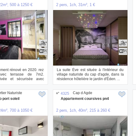
22m², 500 à 1250 €
2 pers, 1ch, 31m², 1 €
ement rénové en 2020. rez
La suite Ève est située à l'intérieur du
avec terrasse de 7m2.
village naturiste du cap d'agde, dans la
rivée et sécurisée avec
résidence hôtelière le jardin d'Éden. ...
..
tier Naturiste
Cap d Agde
n°
4325
o port soleil
Appartement coursives pn4
24m², 700 à 1050 €
2 pers, 1ch, 40m², 215 à 260 €