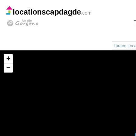
locationscapdagde
.com
Toutes les
+
−