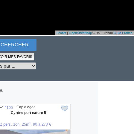
Leaflet
|
OpenStreetMap
/ODbL - rendu
OSM France
e.
Cap d Agde
n°
4105
Cyrène port nature 5
2 pers, 1ch, 25m², 90 à 270 €