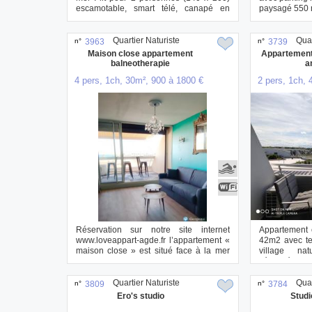
escamotable, smart télé, canapé en
paysagé 550 m²
tissu, ...
Quartier Naturiste
Quar
n°
3963
n°
3739
Maison close appartement
Appartement
balneotherapie
a
4 pers, 1ch, 30m², 900 à 1800 €
2 pers, 1ch, 
Réservation sur notre site internet
Appartement c
www.loveappart-agde.fr l’appartement «
42m2 avec te
maison close » est situé face à la mer
village nat
su...
sécurisé d...
Quartier Naturiste
Quar
n°
3809
n°
3784
Ero's studio
Studi