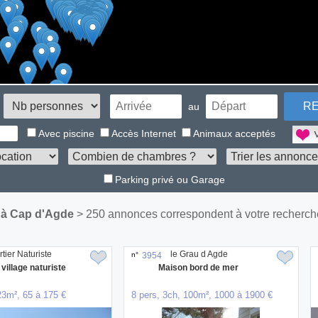
au
Avec piscine
Accès Internet
Animaux acceptés
Parking privé ou Garage
à Cap d'Agde
> 250 annonces correspondent à votre recherch
tier Naturiste
le Grau d Agde
n°
3954
 village naturiste
Maison bord de mer
23m², 65 à 175 €
8 pers, 3ch, 100m², 1000 à 1900 €