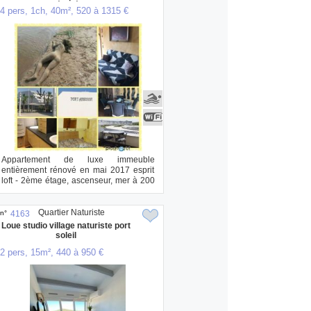
naturiste
4 pers, 1ch, 40m², 520 à 1315 €
Appartement de luxe immeuble
entièrement rénové en mai 2017 esprit
loft - 2ème étage, ascenseur, mer à 200
m. parqu...
Quartier Naturiste
n°
4163
Loue studio village naturiste port
soleil
2 pers, 15m², 440 à 950 €