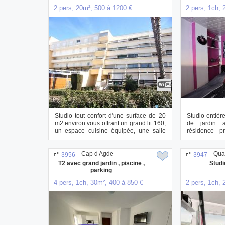
2 pers, 20m², 500 à 1200 €
2 pers, 1ch, 
Studio tout confort d'une surface de 20
Studio entièr
m2 environ vous offrant un grand lit 160,
de jardin 
un espace cuisine équipée, une salle
résidence p
d...
gardien et par.
Cap d Agde
Quar
n°
3956
n°
3947
T2 avec grand jardin , piscine ,
Studi
parking
4 pers, 1ch, 30m², 400 à 850 €
2 pers, 1ch, 