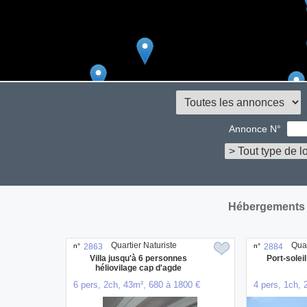
Annonce N°
Hébergements 
Quartier Naturiste
Quar
n°
2863
n°
2884
Villa jusqu'à 6 personnes
Port-soleil
héliovilage cap d'agde
6 pers, 2ch, 43m², 680 à 1800 €
4 pers, 1ch, 