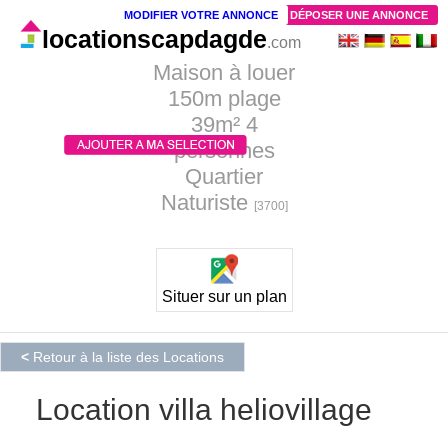
MODIFIER VOTRE ANNONCE
DÉPOSER UNE ANNONCE
locationscapdagde
.com
Maison à louer
150m plage
39m² 4
personnes
Quartier
Naturiste
[3700]
Situer sur un plan
<
Retour à la liste des Locations
Location villa heliovillage