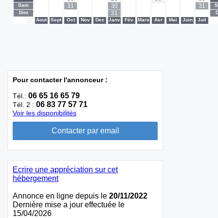
Sam
-
-
31
-
-
30
-
-
-
-
-
31
Dim
-
-
-
-
-
31
-
-
-
-
-
-
-
Aout
Sept
Oct
Nov
Dec
Janv
Fév
Mars
Avr
Mai
Juin
Juil
-
Pour contacter l'annonceur :
06 65 16 65 79
Tél.:
06 83 77 57 71
Tél. 2 :
Voir les disponibilités
Ecrire une appréciation sur cet
hébergement
Annonce en ligne depuis le
20/11/2022
Dernière mise a jour effectuée le
15/04/2026