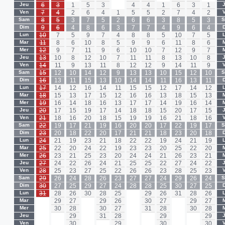
Jeu
6
3
1
5
3
-
4
4
1
6
3
1
Ven
7
4
2
6
4
1
5
5
2
7
4
2
Sam
8
5
3
7
5
2
6
6
3
8
5
3
Dim
9
6
4
8
6
3
7
7
4
9
6
4
Lun
10
7
5
9
7
4
8
8
5
10
7
5
Mar
11
8
6
10
8
5
9
9
6
11
8
6
Mer
12
9
7
11
9
6
10
10
7
12
9
7
Jeu
13
10
8
12
10
7
11
11
8
13
10
8
Ven
14
11
9
13
11
8
12
12
9
14
11
9
Sam
15
12
10
14
12
9
13
13
10
15
12
10
Dim
16
13
11
15
13
10
14
14
11
16
13
11
Lun
17
14
12
16
14
11
15
15
12
17
14
12
Mar
18
15
13
17
15
12
16
16
13
18
15
13
Mer
19
16
14
18
16
13
17
17
14
19
16
14
Jeu
20
17
15
19
17
14
18
18
15
20
17
15
Ven
21
18
16
20
18
15
19
19
16
21
18
16
Sam
22
19
17
21
19
16
20
20
17
22
19
17
Dim
23
20
18
22
20
17
21
21
18
23
20
18
Lun
24
21
19
23
21
18
22
22
19
24
21
19
Mar
25
22
20
24
22
19
23
23
20
25
22
20
Mer
26
23
21
25
23
20
24
24
21
26
23
21
Jeu
27
24
22
26
24
21
25
25
22
27
24
22
Ven
28
25
23
27
25
22
26
26
23
28
25
23
Sam
29
26
24
28
26
23
27
27
24
29
26
24
Dim
30
27
25
29
27
24
28
28
25
30
27
25
Lun
31
28
26
30
28
25
-
29
26
31
28
26
Mar
-
29
27
-
29
26
-
30
27
-
29
27
Mer
-
30
28
-
30
27
-
31
28
-
30
28
Jeu
-
-
29
-
31
28
-
-
29
-
-
29
Ven
-
-
30
-
-
29
-
-
30
-
-
30