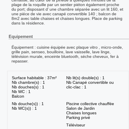
climatisé, au cœur de la pinéde à quelques minutes de la
plage de la roquille par un sentier piéton également proche
du port; disposant d’ une chambre séparée avec un lit 160, et
une piéce de vie avec canapé convertible 140 ; balcon de
8m2 avec table chaises et chaises longues. Place de parking
dans la résidence.
Equipement
Équipement : cuisine équipée avec plaque vitro , micro-onde,
grille pain, senseo, bouilloire, lave vaisselle, lave linge,
télévision murale, enceinte bluetooth, séche cheveux, fer à
repasser.
Surface habitable : 37m²
Nb lit(s) double(s) : 1
Nb chambre(s) : 1
Nb Canapé convertible ou
Nb douches(s) : 1
clic-clac : 1
Nb WC : 1
Balcon
Nb douche(s)) : 1
Piscine collective chauffée
Nb WC(s)) : 1
Salon de Jardin
Chaises longues
Parking privé
Téléviseur