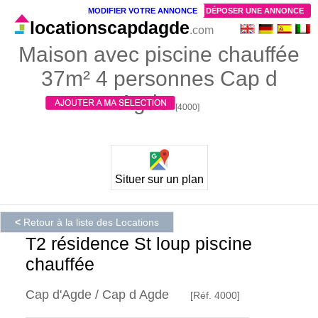
MODIFIER VOTRE ANNONCE
DÉPOSER UNE ANNONCE
locationscapdagde
.com
Maison avec piscine chauffée
37m² 4 personnes Cap d
Agde
[4000]
Situer sur un plan
<
Retour à la liste des Locations
T2 résidence St loup piscine
chauffée
Cap d'Agde / Cap d Agde
[Réf. 4000]