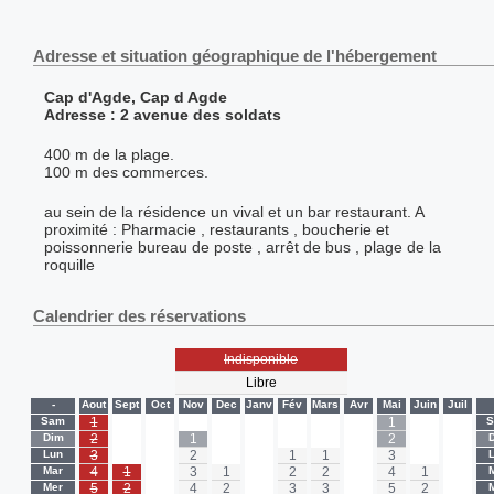
Adresse et situation géographique de l'hébergement
Cap d'Agde, Cap d Agde
Adresse : 2 avenue des soldats
400 m de la plage.
100 m des commerces.
au sein de la résidence un vival et un bar restaurant. A
proximité : Pharmacie , restaurants , boucherie et
poissonnerie bureau de poste , arrêt de bus , plage de la
roquille
Calendrier des réservations
Indisponible
Libre
-
Aout
Sept
Oct
Nov
Dec
Janv
Fév
Mars
Avr
Mai
Juin
Juil
Sam
1
-
-
-
-
-
-
-
-
1
-
-
Dim
2
-
-
1
-
-
-
-
-
2
-
-
Lun
3
-
-
2
-
-
1
1
-
3
-
-
Mar
4
1
-
3
1
-
2
2
-
4
1
-
Mer
5
2
-
4
2
-
3
3
-
5
2
-