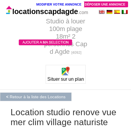
MODIFIER VOTRE ANNONCE
DÉPOSER UNE ANNONCE
locationscapdagde
.com
Studio à louer
100m plage
18m² 2
personnes Cap
d Agde
[4092]
Situer sur un plan
<
Retour à la liste des Locations
Location studio renove vue
mer clim village naturiste